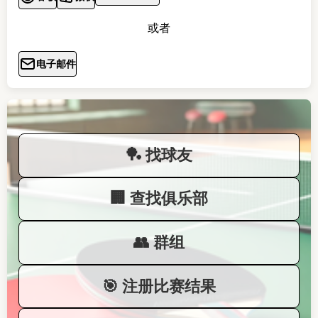
或者
电子邮件
🏓 找球友
🏢 查找俱乐部
👥 群组
🎯 注册比赛结果